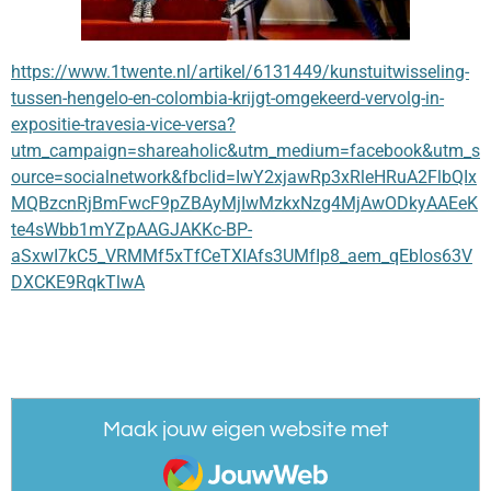
https://www.1twente.nl/artikel/6131449/kunstuitwisseling-
tussen-hengelo-en-colombia-krijgt-omgekeerd-vervolg-in-
expositie-travesia-vice-versa?
utm_campaign=shareaholic&utm_medium=facebook&utm_s
ource=socialnetwork&fbclid=IwY2xjawRp3xRleHRuA2FlbQIx
MQBzcnRjBmFwcF9pZBAyMjIwMzkxNzg4MjAwODkyAAEeK
te4sWbb1mYZpAAGJAKKc-BP-
aSxwI7kC5_VRMMf5xTfCeTXIAfs3UMfIp8_aem_qEbIos63V
DXCKE9RqkTlwA
Maak jouw eigen website met
JouwWeb