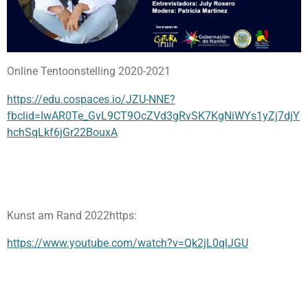
Online Tentoonstelling 2020-2021
https://edu.cospaces.io/JZU-NNE?
fbclid=IwAR0Te_GvL9CT9OcZVd3gRvSK7KgNiWYs1yZj7djY
hchSqLkf6jGr22BouxA
Kunst am Rand 2022https:
https://www.youtube.com/watch?v=Qk2jL0qlJGU