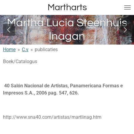
Martharts
Ga
direct
Martha Lucia Steenhuis
naar
de
Inagan
hoofdinhoud
Home
»
C.v
»
publicaties
Boek/Catalogus
40 Salón Nacional de Artistas, Panamericana Formas e
Impresos S.A., 2006 pag. 547, 626.
http://www.sna40.com/artistas/martlinag.htm