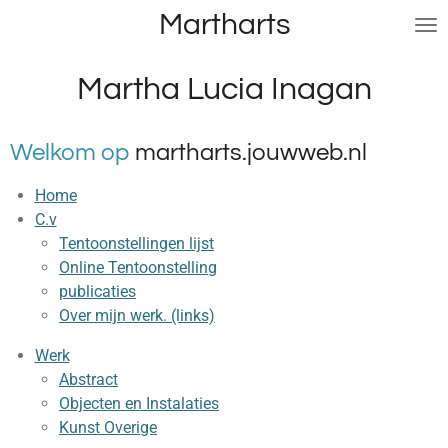
Martharts
Ga
direct
naar
Martha Lucia Inagan
de
hoofdinhoud
Welkom op
martharts.jouwweb.nl
Home
C.v
Tentoonstellingen lijst
Online Tentoonstelling
publicaties
Over mijn werk. (links)
Werk
Abstract
Objecten en Instalaties
Kunst Overige